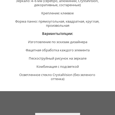
Зеркало:
 4–6 мм (серебро, алюминий, CrystalVision, 
декоративные, состаренные)
Крепление:
 клеевое
Форма панно:
 прямоугольная, квадратная, круглая, 
произвольная
Варианты/опции:
Изготовление по эскизам дизайнера
Фацетная обработка каждого элемента
Пескоструйный рисунок на зеркале
Комбинация с подсветкой
Осветленное стекло CrystalVision (без зеленого 
оттенка)