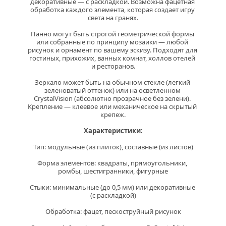
декоративные — с раскладкой. Возможна фацетная 
обработка каждого элемента, которая создает игру 
света на гранях.
Панно могут быть строгой геометрической формы 
или собранные по принципу мозаики — любой 
рисунок и орнамент по вашему эскизу. Подходят для 
гостиных, прихожих, ванных комнат, холлов отелей 
и ресторанов.
Зеркало может быть на обычном стекле (легкий 
зеленоватый оттенок) или на осветленном 
CrystalVision (абсолютно прозрачное без зелени). 
Крепление — клеевое или механическое на скрытый 
крепеж.
Характеристики:
Тип:
 модульные (из плиток), составные (из листов)
Форма элементов:
 квадраты, прямоугольники, 
ромбы, шестигранники, фигурные
Стыки:
 минимальные (до 0,5 мм) или декоративные 
(с раскладкой)
Обработка
: фацет, пескоструйный рисунок