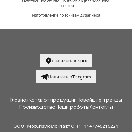
Осветленное стекло CrystalVision (без зеленого 
оттенка)
Изготовление по эскизам дизайнера
Написать в MAX
Написать вTelegram
Главная
Каталог продукции
Новейшие тренды
Производство
Наши работы
Контакты
ООО "МосСтеклоМонтаж" ОГРН 1147746216221